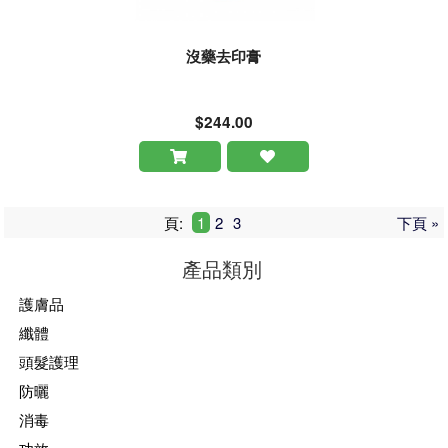
沒藥去印膏
$244.00
頁:
1
2
3
下頁 »
產品類別
護膚品
纖體
頭髮護理
防曬
消毒