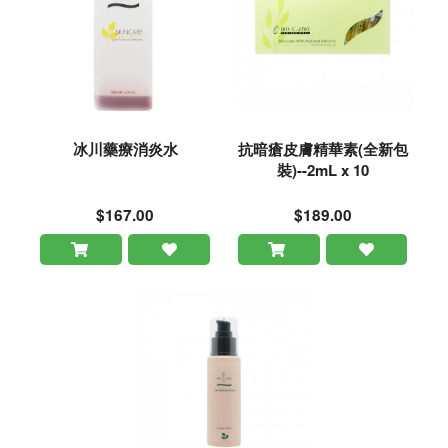
冰川藥療消炎水
抗暗瘡皮膚精華素(全新包
裝)--2mL x 10
$167.00
$189.00