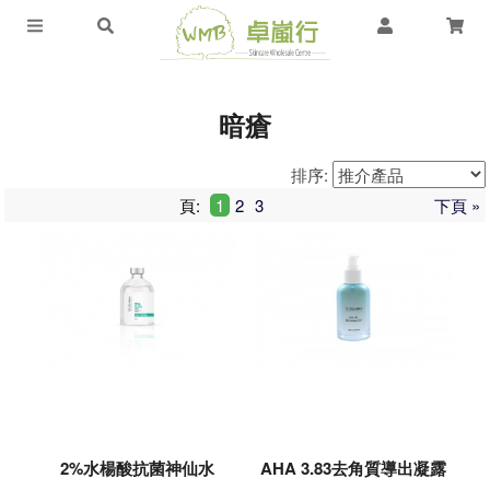
暗瘡
排序:
頁:
1
2
3
下頁 »
2%水楊酸抗菌神仙水
AHA 3.83去角質導出凝露