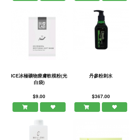
ICE冰極礦物療膚軟模粉(光
丹參粉刺水
白袋)
$9.00
$367.00