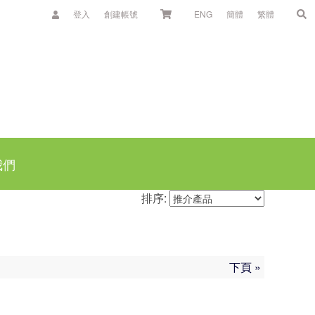
登入
創建帳號
ENG
簡體
繁體
我們
排序:
下頁 »