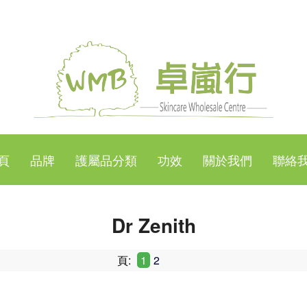
頁
品牌
護屬品分類
功效
關於我們
聯絡
Dr Zenith
頁:
1
2