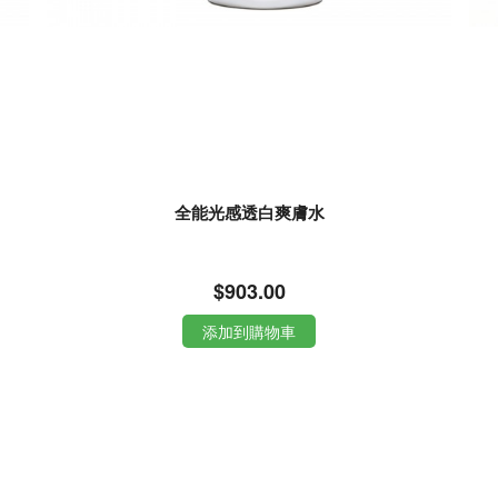
全能光感透白爽膚水
$903.00
添加到購物車