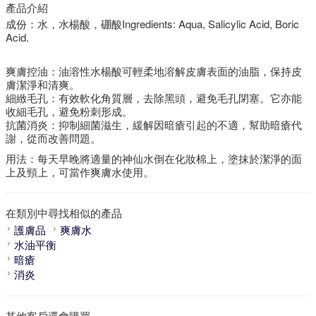
產品介紹
成份：水，水楊酸，硼酸Ingredients: Aqua, Salicylic Acid, Boric
Acid.
爽膚控油：油溶性水楊酸可輕柔地溶解皮膚表面的油脂，保持皮
膚潔淨和清爽。
細緻毛孔：有效軟化角質層，去除黑頭，避免毛孔閉塞。它亦能
收細毛孔，避免粉刺形成。
抗菌消炎：抑制細菌滋生，緩解因暗瘡引起的不適，幫助暗瘡代
謝，從而改善問題。
用法：每天早晚將適量的神仙水倒在化妝棉上，塗抹於潔淨的面
上及頸上，可當作爽膚水使用。
在類別中尋找相似的產品
護膚品
爽膚水
水油平衡
暗瘡
消炎
其他客戶還會購買..