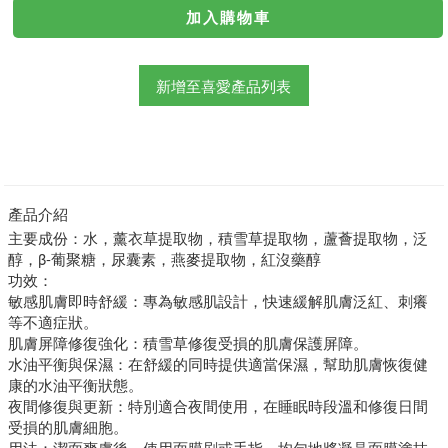
新增至喜愛產品列表
產品介紹
主要成份：水，薰衣草提取物，積雪草提取物，蘆薈提取物，泛
醇，β-葡聚糖，尿囊素，燕麥提取物，紅沒藥醇
功效：
敏感肌膚即時舒緩：
專為敏感肌設計，快速緩解肌膚泛紅、刺癢
等不適症狀。
肌膚屏障修復強化：
積雪草修復受損的肌膚保護屏障。
水油平衡與保濕：
在舒緩的同時提供適當保濕，幫助肌膚恢復健
康的水油平衡狀態。
夜間修復與更新：
特別適合夜間使用，在睡眠時段溫和修復日間
受損的肌膚細胞。
用法：潔面爽膚後，使用面膜刷或手指，均勻地將凝晶面膜塗抹