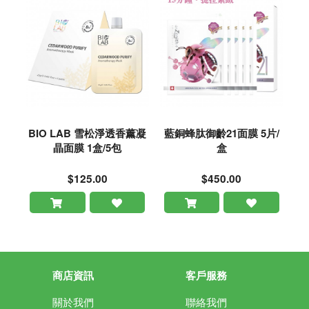
BIO LAB 雪松淨透香薰凝
藍銅蜂肽御齡21面膜 5片/
晶面膜 1盒/5包
盒
$125.00
$450.00
商店資訊
客戶服務
關於我們
聯絡我們