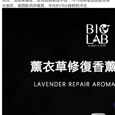
在臉部，避開眼周和嘴唇。等待約15分鐘輕輕沖洗