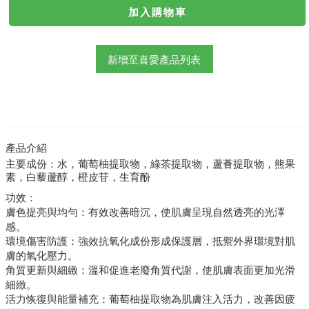
新增至喜愛產品列表
產品介紹
主要成份：水，葡萄柚提取物，綠茶提取物，蘆薈提取物，熊果
素，白藜蘆醇，橙皮苷，生育酚
功效：
膚色提亮與均勻：
有效改善暗沉，使肌膚呈現自然透亮的光澤
感。
環境傷害防護：
強效抗氧化成份形成保護層，抵禦外界環境對肌
膚的氧化壓力。
角質更新與細緻：
溫和促進老廢角質代謝，使肌膚表面更加光滑
細緻。
活力恢復與能量補充：
葡萄柚提取物為肌膚注入活力，改善因疲