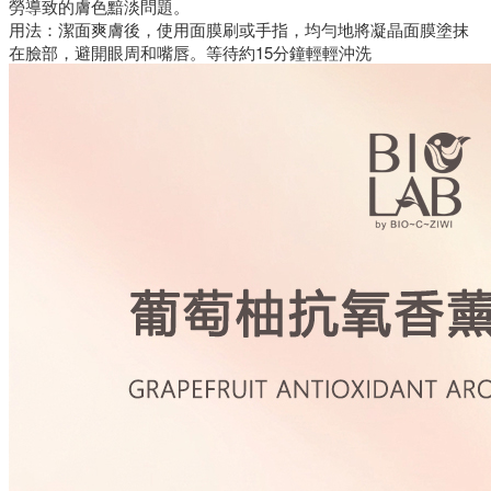
勞導致的膚色黯淡問題。
用法：潔面爽膚後，使用面膜刷或手指，均勻地將凝晶面膜塗抹
在臉部，避開眼周和嘴唇。等待約15分鐘輕輕沖洗