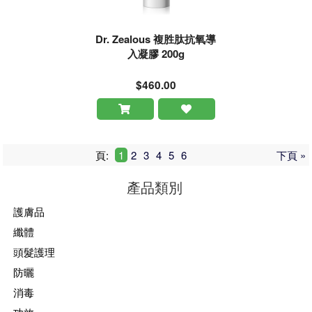
Dr. Zealous 複胜肽抗氧導
入凝膠 200g
$460.00
頁:
1
2
3
4
5
6
下頁 »
產品類別
護膚品
纖體
頭髮護理
防曬
消毒