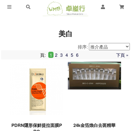
美白
排序:
頁:
1
2
3
4
5
6
下頁 »
PDRN隱形保鮮提拉面膜P
24k金箔煥白去斑精華