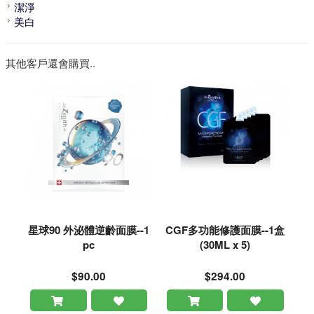
潔淨
美白
其他客戶還會購買..
星球90 外泌體逆齡面膜--1
CGF多功能修護面膜--1盒
pc
(30ML x 5)
$90.00
$294.00