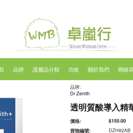
頁
品牌
護屬品分類
功效
關於我們
聯絡
品牌:
Dr Zenith
透明質酸導入精
$150.00
價格:
DZH82AB
貨物編號: