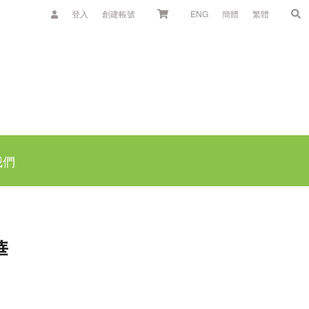
登入
創建帳號
ENG
簡體
繁體
我們
華