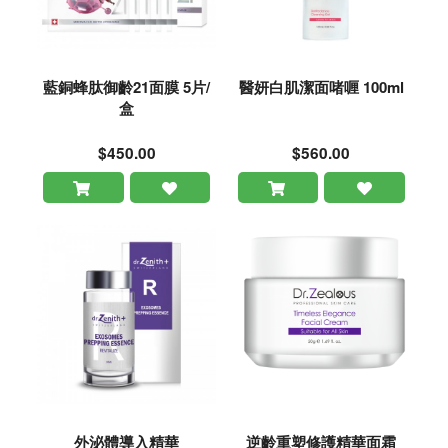
藍銅蜂肽御齡21面膜 5片/
醫妍白肌潔面啫喱 100ml
盒
$450.00
$560.00
外泌體導入精華
逆齡重塑修護精華面霜