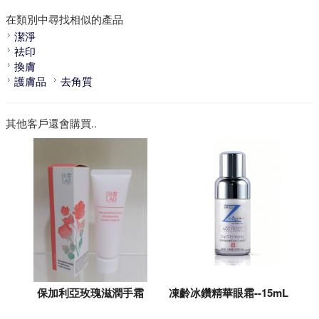
在類別中尋找相似的產品
潔淨
祛印
換膚
護膚品
去角質
其他客戶還會購買..
保加利亞玫瑰滋潤手霜
凍齡冰鑽精華眼霜--15mL