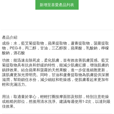
新增至喜愛產品列表
產品介紹
成份：水，藍艾菊提取物，蘋果提取物，蘆薈提取物，菠蘿提取
物，PEG-8，丙二醇，甘油，三乙醇胺，蘋果酸，乳酸鈉，檸檬
酸鈉，酒石酸
功效：能迅速去除死皮，柔化肌膚，並有效改善肌膚質感。藍艾
菊提取物具有抗炎和舒緩的特性，能減少肌膚紅腫，增強肌膚的
鎮靜效果。結合蘋果和菠蘿的天然果酸，進一步促進細胞更新，
讓肌膚更加光滑明亮。同時，甘油和蘆薈提取物為肌膚提供深層
滋潤，幫助鎖住水份，減少細紋和乾燥感，使肌膚看起來更加年
輕和充滿活力。
用法：取適量於掌心，輕輕打圈按摩面部及頸部，特別注意乾燥
或粗糙的部位，然後用清水洗淨。建議每週使用1-2次，以達到最
佳效果。