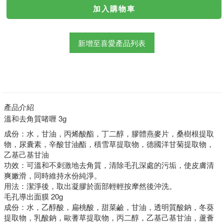
新增至喜愛產品列表
產品介紹
溫和去角質啫喱 3g
成份：水，甘油，丙烯酸酯，丁二醇，膠體燕麥片，桑樹根提取
物，尿囊素，辛酸甘油酯，積雪草提取物，德國洋甘菊提取物，
乙基己基甘油
功效：可溫和不刺激地去角質，清除毛孔深處的污垢，使皮膚清
爽嫩滑，同時維持水份純淨。
用法：潔淨後，取出凝膠於面部輕輕按摩然後沖洗。
毛孔導出面膜 20g
成份：水，乙醇酸，扁桃酸，甜菜鹼，甘油，透明質酸鈉，冬葵
提取物，乳酸鈉，歐蓍草提取物，丙二醇，乙基己基甘油，蘆薈