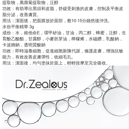
提取物，萬壽菊提取物，泛醇
功效：有助導出黑頭和皮脂，舒緩受刺激的皮膚，控制及平衡皮
脂分泌，改善膚質。
用法：潔面後，把面膜放於面部，敷10-15分鐘然後沖洗。
水份平衡精華 3g
成份：水，維他命E，環甲矽油，甘油，丙二醇，蜂蜜，泛醇，生
育酚乙酸酯，甘露醇，小麥胚芽油，檸檬烯，水磁鑽，乳酸鈉，
卡波姆鈉，透明質酸鈉
功效：即時滋養細胞，促進細胞新陳代謝，修護皮膚，增強抗敏
能力，有效改善皮膚彈性，收細毛孔。
用法：潔面後，均勻塗抹於面上，輕輕按摩至完全吸收。