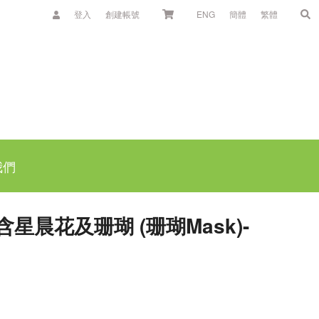
登入
創建帳號
ENG
簡體
繁體
我們
星晨花及珊瑚 (珊瑚Mask)-