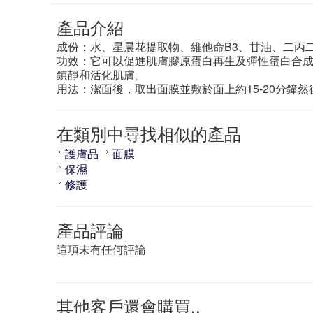
產品介紹
成份：水、星晨花提取物、維他命B3、甘油、二丙
功效：它可以促進肌膚膠原蛋白再生及彈性蛋白合
鎮靜和活化肌膚。
用法：潔面後，取出面膜並敷於面上約15-20分鐘然
在類別中尋找相似的產品
護膚品
面膜
保濕
修護
產品評論
這項未有任何評論
其他客戶還會購買..