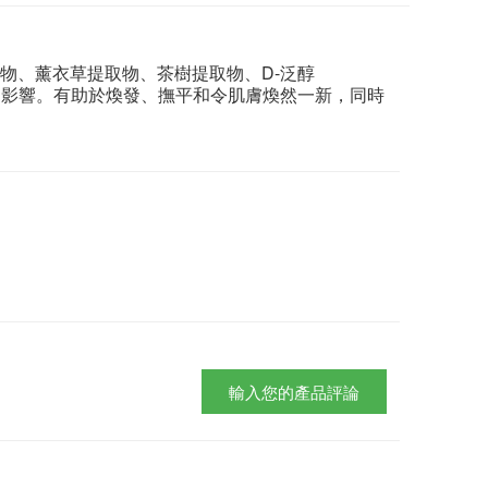
物、薰衣草提取物、茶樹提取物、D-泛醇
的影響。有助於煥發、撫平和令肌膚煥然一新，同時
輸入您的產品評論