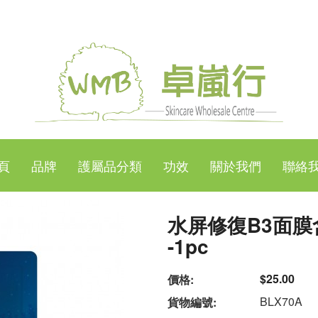
頁
品牌
護屬品分類
功效
關於我們
聯絡
水屏修復B3面膜含
-1pc
$25.00
價格:
BLX70A
貨物編號: