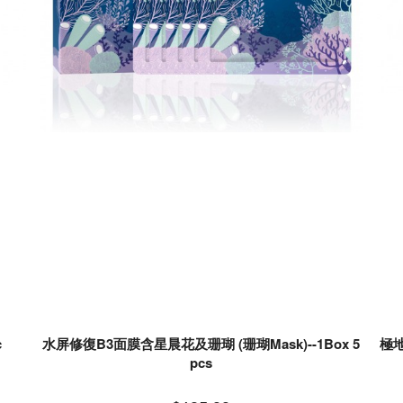
c
水屏修復B3面膜含星晨花及珊瑚 (珊瑚Mask)--1Box 5
極地
pcs