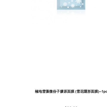
極地雪藻微份子膠原面膜 (雪花隱形面膜)--1p