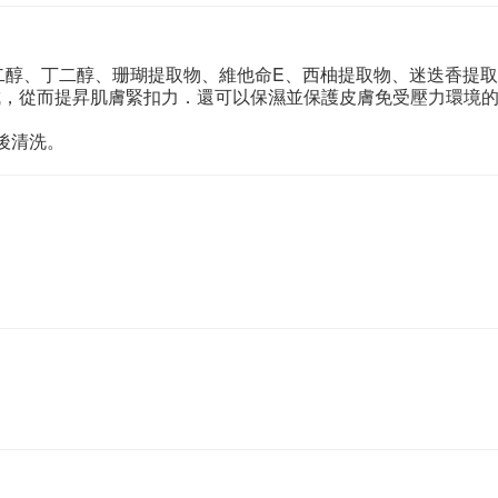
二醇、丁二醇、珊瑚提取物、維他命E、西柚提取物、迷迭香提取
成，從而提昇肌膚緊扣力．還可以保濕並保護皮膚免受壓力環境
後清洗。