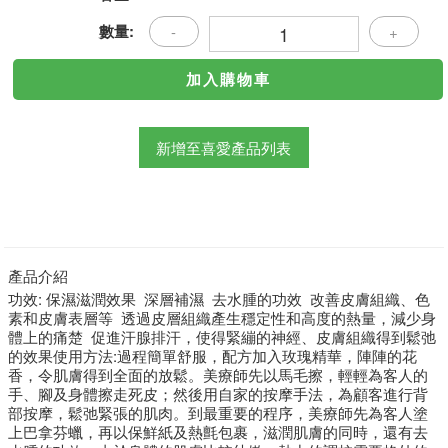
數量:
-
+
新增至喜愛產品列表
產品介紹
功效:
保濕滋潤效果
深層補濕
去水腫的功效
改善皮膚組織、色
素和皮膚表層等
透過皮層組織產生穩定性和高度的熱量，減少身
體上的痛楚
促進汗腺排汗，使得緊繃的神經、皮膚組織得到鬆弛
的效果使用方法:過程簡單舒服，配方加入玫瑰精華，陣陣的花
香，令肌膚得到全面的放鬆。美療師先以馬毛擦，輕輕為客人的
手、腳及身體擦走死皮；然後用自家的按摩手法，為顧客進行背
部按摩，鬆弛緊張的肌肉。到最重要的程序，美療師先為客人塗
上巴拿芬蠟，再以保鮮紙及熱氈包裹，滋潤肌膚的同時，還有去