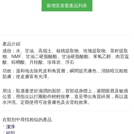
新增至喜愛產品列表
產品介紹
成份：水、甘油、高嶺土、核桃提取物、玫瑰提取物、茶籽提取
物、NMF、甘油二硬脂酸酯、甘油硬脂酸酯、苯氧乙醇、肉荳蔻
酸、棕櫚酸、月桂酸、珍珠岩、浮石
功效：溫和地去除死皮和角質層，瞬間提亮膚色，消除暗沉粗糙
肌膚；使皮膚富有光澤。
用法：取適量塗於濕潤的面部，背部或身體上，避開眼唇及敏感
位置，用指尖以打圈動作輕輕按摩，直至帶出角質碎屑，再以溫
水沖洗。定期使用可改善膚色及去背粒效果。
在類別中尋找相似的產品
潔淨
祛印