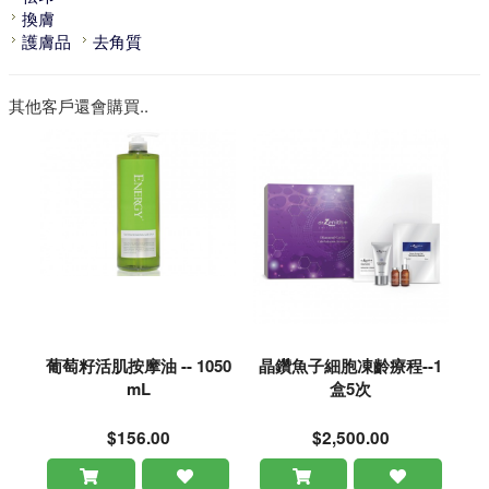
換膚
護膚品
去角質
其他客戶還會購買..
葡萄籽活肌按摩油 -- 1050
晶鑽魚子細胞凍齡療程--1
mL
盒5次
$156.00
$2,500.00