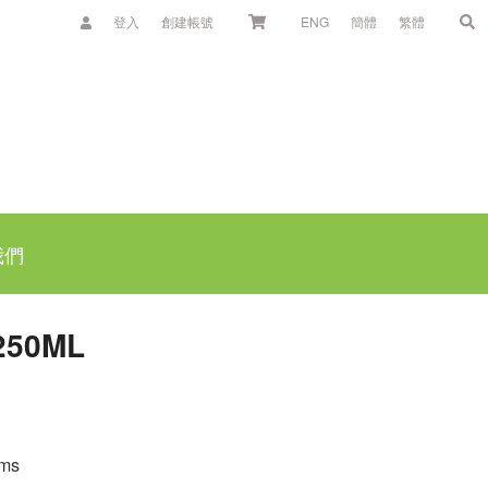
登入
創建帳號
ENG
簡體
繁體
我們
250ML
ams