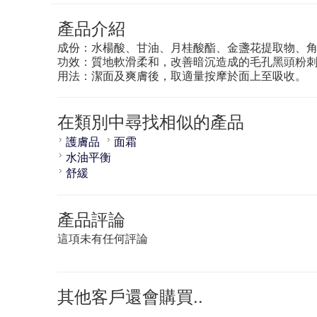
產品介紹
成份：水楊酸、甘油、月桂酸酯、金盞花提取物、
功效：質地軟滑柔和，改善暗沉造成的毛孔黑頭粉
用法：潔面及爽膚後，取適量按摩於面上至吸收。
在類別中尋找相似的產品
護膚品
面霜
水油平衡
舒緩
產品評論
這項未有任何評論
其他客戶還會購買..