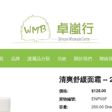
頁
品牌
護屬品分類
功效
關於我們
聯絡
清爽舒緩面霜 -- 
$128.00
價格:
ENP03F
貨物編號:
250.00 Gr
容量: