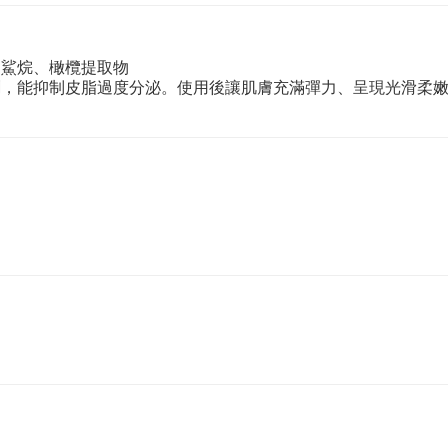
角鯊烷、橄欖提取物
刺，能抑制皮脂過度分泌。使用後讓肌膚充滿彈力、呈現光滑柔